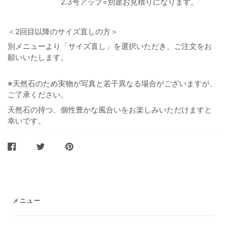
2.3号アップ=別途お見積りになります。
＜2回目以降のサイズ直しの方＞
別メニューより「サイズ直し」を選択いただき、ご注文をお
願いいたします。
※天然石のため実物が写真と若干異なる場合がございますが、
ご了承ください。
天然石の持つ、個性豊かな風合いをお楽しみいただけますと
幸いです。
FACEBOOK
TWITTER
PINTEREST
で
で
に
シ
ツ
ピ
ェ
イ
ン
ア
ー
ト
メニュー