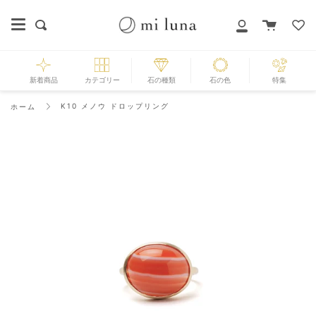
Skip
to
カ
探
マ
content
ー
す
イ
ト
ペ
ー
新着商品
カテゴリー
石の種類
石の色
特集
ジ
K10 メノウ ドロップリング
ホーム