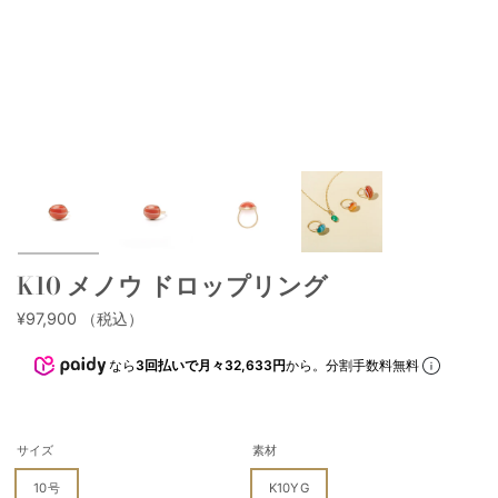
K10 メノウ ドロップリング
¥97,900
（税込）
なら
3回払いで月々32,633円
から。分割手数料無料
サイズ
素材
10号
K10YG