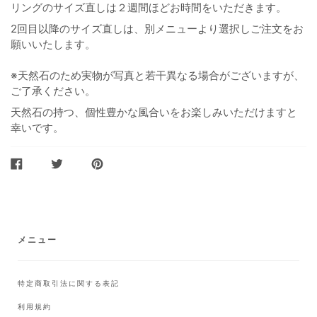
リングのサイズ直しは２週間ほどお時間をいただきます。
2回目以降のサイズ直しは、別メニューより選択しご注文をお
願いいたします。
※天然石のため実物が写真と若干異なる場合がございますが、
ご了承ください。
天然石の持つ、個性豊かな風合いをお楽しみいただけますと
幸いです。
FACEBOOK
TWITTER
PINTEREST
で
で
に
シ
ツ
ピ
ェ
イ
ン
ア
ー
ト
メニュー
特定商取引法に関する表記
利用規約