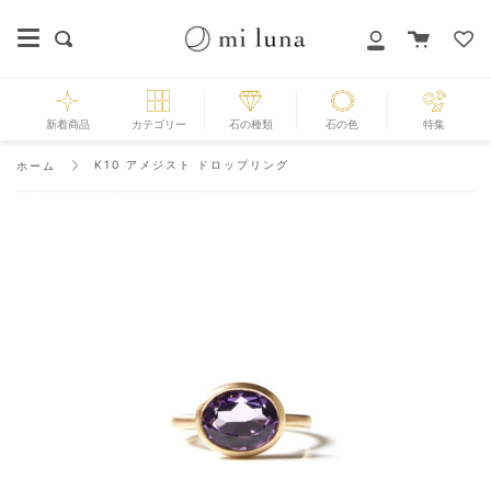
Skip
to
カ
探
マ
content
ー
す
イ
ト
ペ
ー
新着商品
カテゴリー
石の種類
石の色
特集
ジ
K10 アメジスト ドロップリング
ホーム