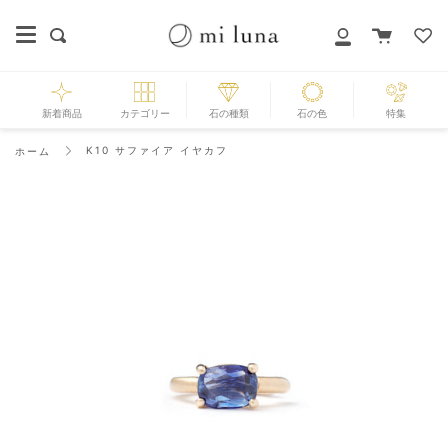
Skip
to
カ
探
マ
content
ー
す
イ
ト
ペ
ー
新着商品
カテゴリー
石の種類
石の色
特集
ジ
K10 サファイア イヤカフ
ホーム