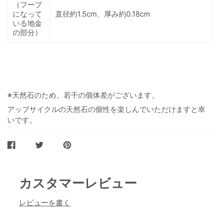
（フープ
になって
直径約1.5cm、厚み約0.18cm
いる地金
の部分）
※天然石のため、若干の個体差がございます。
アップサイクルの天然石の個性を楽しんでいただけますと幸
いです。
FACEBOOK
TWITTER
PINTEREST
で
で
に
シ
ツ
ピ
ェ
イ
ン
ア
ー
カスタマーレビュー
ト
レビューを書く