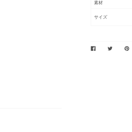
素材
サイズ
FACEBOOK
TWITTER
PIN
で
で
に
シ
ツ
ピ
ェ
イ
ン
ア
ー
ト