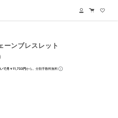
カ
マ
ー
イ
ト
ペ
ー
ジ
ェーンブレスレット
）
いで月々11,733円
から。分割手数料無料