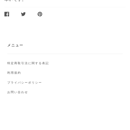
FACEBOOK
TWITTER
PINTEREST
で
で
に
シ
ツ
ピ
ェ
イ
ン
ア
ー
ト
メニュー
特定商取引法に関する表記
利用規約
プライバシーポリシー
お問い合わせ