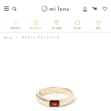
Skip
to
カ
探
マ
content
ー
す
イ
ト
ペ
ー
新着商品
カテゴリー
石の種類
石の色
特集
ジ
ガーネット アクシス リング
ホーム