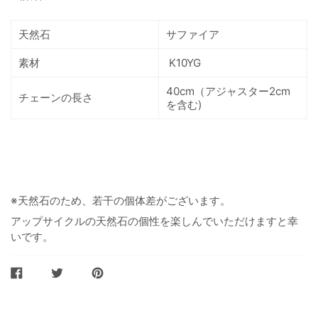
天然石
サファイア
素材
K10YG
40cm（アジャスター2cm
チェーンの長さ
を含む)
※天然石のため、若干の個体差がございます。
アップサイクルの天然石の個性を楽しんでいただけますと幸
いです。
FACEBOOK
TWITTER
PINTEREST
で
で
に
シ
ツ
ピ
ェ
イ
ン
ア
ー