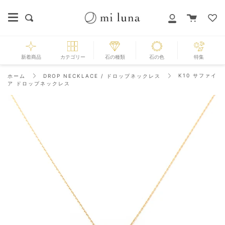
Skip
to
カ
探
マ
content
ー
す
イ
ト
ペ
ー
新着商品
カテゴリー
石の種類
石の色
特集
ジ
K10 サファイ
ホーム
DROP NECKLACE / ドロップネックレス
ア ドロップネックレス