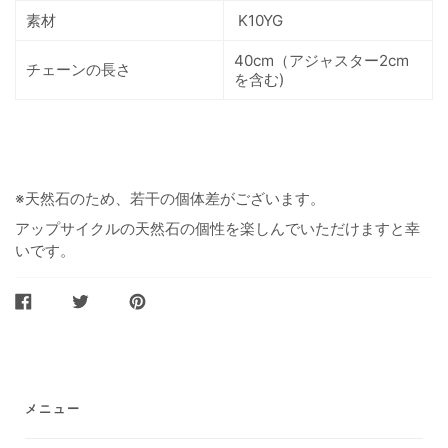
素材
K10YG
40cm（アジャスター2cm
チェーンの長さ
を含む)
※天然石のため、若干の個体差がございます。
アップサイクルの天然石の個性を楽しんでいただけますと幸
いです。
FACEBOOK
TWITTER
PINTEREST
で
で
に
シ
ツ
ピ
ェ
イ
ン
ア
ー
ト
メニュー