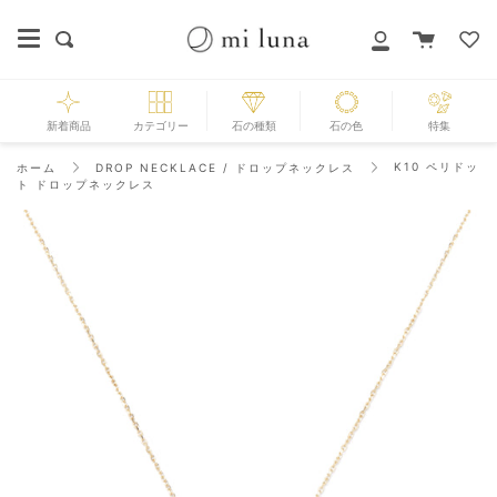
Skip
to
カ
探
マ
content
ー
す
イ
ト
ペ
ー
新着商品
カテゴリー
石の種類
石の色
特集
ジ
K10 ペリドッ
ホーム
DROP NECKLACE / ドロップネックレス
ト ドロップネックレス