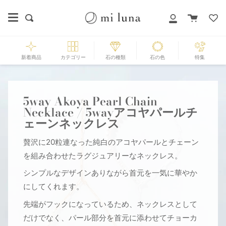
Skip
to
カ
探
マ
content
ー
す
イ
ト
ペ
ー
新着商品
カテゴリー
石の種類
石の色
特集
ジ
5way Akoya Pearl Chain
Necklace / 5wayアコヤパールチ
ェーンネックレス
贅沢に20粒連なった純白のアコヤパールとチェーン
を組み合わせたラグジュアリーなネックレス。
シンプルなデザインありながら首元を一気に華やか
にしてくれます。
先端がフックになっているため、ネックレスとして
だけでなく、パール部分を首元に添わせてチョーカ