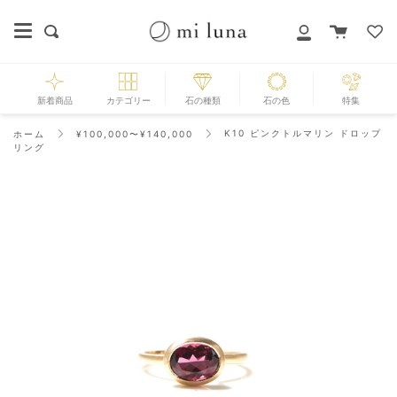
Skip
to
カ
探
マ
content
ー
す
イ
ト
ペ
ー
新着商品
カテゴリー
石の種類
石の色
特集
ジ
K10 ピンクトルマリン ドロップ
ホーム
¥100,000〜¥140,000
リング