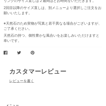
リングのサイズ直しは２週間ほどお時間をいただきます。
2回目以降のサイズ直しは、別メニューより選択しご注文をお
願いいたします。
※天然石のため実物が写真と若干異なる場合がございますが、
ご了承ください。
天然石の持つ、個性豊かな風合いをお楽しみいただけますと
幸いです。
FACEBOOK
TWITTER
PINTEREST
で
で
に
シ
ツ
ピ
ェ
イ
ン
ア
ー
カスタマーレビュー
ト
レビューを書く
メニュー