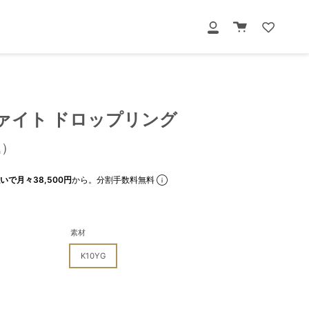
カ
マ
ー
イ
ト
ペ
ー
ジ
ツァイト ドロップリング
込）
いで月々38,500円
から。分割手数料無料
素材
K10YG