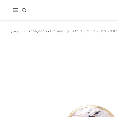
Skip
to
content
探
す
K10 クンツァイト ドロップリ
ホーム
¥100,000〜¥140,000