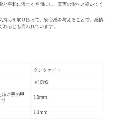
愛と平和に溢れる空間にし、真実の愛へと導いてく
気持ちを取り払って、安心感を与えることで、感情
くれるとも言われています。
クンツァイト
K10YG
た時に手の甲
1.8mm
です
1.3mm