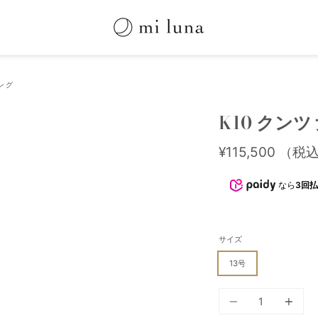
ング
K10 クン
¥115,500
（税
なら
3回払
サイズ
13号
個