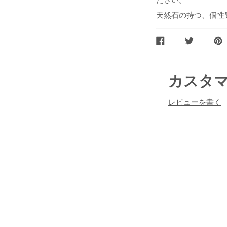
天然石の持つ、個性
FACEBOOK
TWITTER
PIN
で
で
に
シ
ツ
ピ
ェ
イ
ン
ア
ー
カスタ
ト
レビューを書く