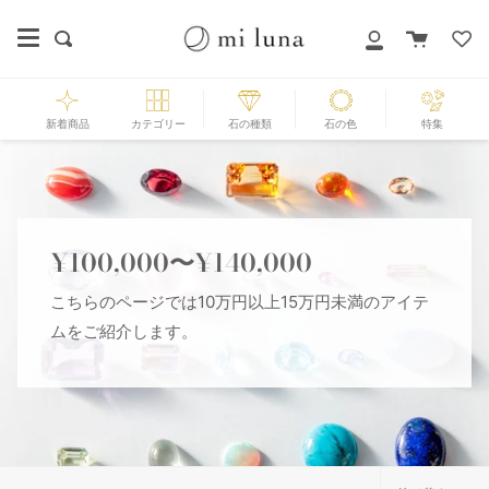
Skip
to
カ
探
マ
content
ー
す
イ
ト
ペ
ー
新着商品
カテゴリー
石の種類
石の色
特集
ジ
¥100,000〜¥140,000
こちらのページでは10万円以上15万円未満のアイテ
ムをご紹介します。
並