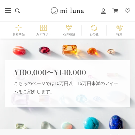
Skip
to
カ
探
マ
content
ー
す
イ
ト
ペ
ー
新着商品
カテゴリー
石の種類
石の色
特集
ジ
¥100,000〜¥140,000
こちらのページでは10万円以上15万円未満のアイテ
ムをご紹介します。
並